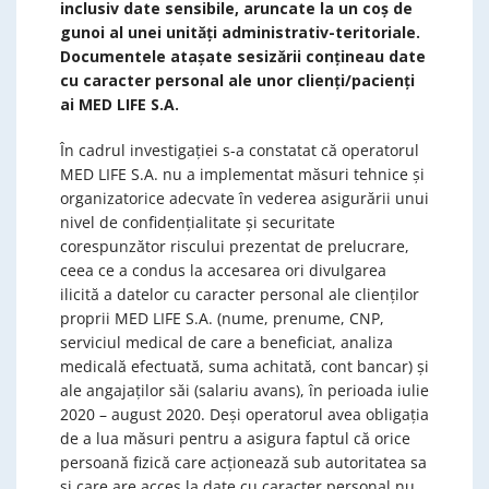
inclusiv date sensibile, aruncate la un coș de
gunoi al unei unități administrativ-teritoriale.
Documentele atașate sesizării conțineau date
cu caracter personal ale unor clienți/pacienți
ai MED LIFE S.A.
În cadrul investigației s-a constatat că operatorul
MED LIFE S.A. nu a implementat măsuri tehnice și
organizatorice adecvate în vederea asigurării unui
nivel de confidențialitate și securitate
corespunzător riscului prezentat de prelucrare,
ceea ce a condus la accesarea ori divulgarea
ilicită a datelor cu caracter personal ale clienților
proprii MED LIFE S.A. (nume, prenume, CNP,
serviciul medical de care a beneficiat, analiza
medicală efectuată, suma achitată, cont bancar) și
ale angajaților săi (salariu avans), în perioada iulie
2020 – august 2020. Deși operatorul avea obligația
de a lua măsuri pentru a asigura faptul că orice
persoană fizică care acţionează sub autoritatea sa
şi care are acces la date cu caracter personal nu