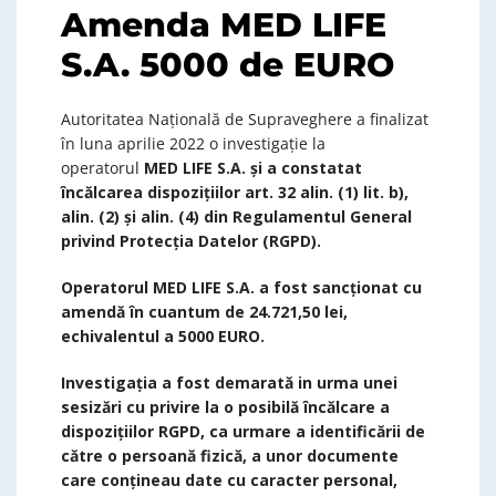
Amenda MED LIFE
S.A. 5000 de EURO
Autoritatea Națională de Supraveghere a finalizat
în luna aprilie 2022 o investigație la
operatorul
MED LIFE S.A.
și
a
constatat
încălcarea dispozițiilor
art. 32 alin. (1) lit. b),
alin. (2) și alin. (4)
din
Regulamentul General
privind Protecția Datelor (RGPD).
Operatorul
MED LIFE S.A.
a fost sancționat
cu
amendă în cuantum de
24.721,50 lei,
echivalentul a 5
000
EURO
.
Investigația a fost demarată in urma unei
sesizări cu privire la o posibilă încălcare a
dispoziţiilor RGPD, ca urmare a identificării de
către o persoană fizică, a unor documente
care conțineau date cu caracter personal,