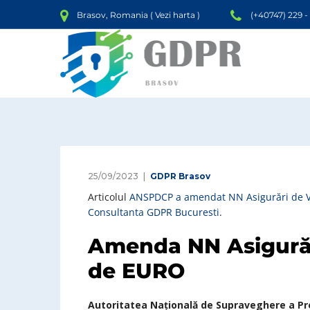
Brasov, Romania (
Vezi harta
)
(+40747) 229 -
25/09/2023
GDPR Brasov
Articolul
ANSPDCP a amendat NN Asigurări de Vi
Consultanta GDPR Bucuresti
.
Amenda NN Asigurări
de EURO
Autoritatea Națională de Supraveghere a Prel