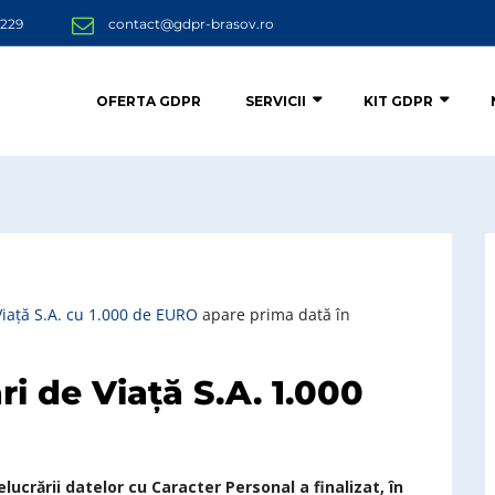
 229
contact@gdpr-brasov.ro
OFERTA GDPR
SERVICII
KIT GDPR
ață S.A. cu 1.000 de EURO
apare prima dată în
 de Viață S.A. 1.000
ucrării datelor cu Caracter Personal a finalizat, în