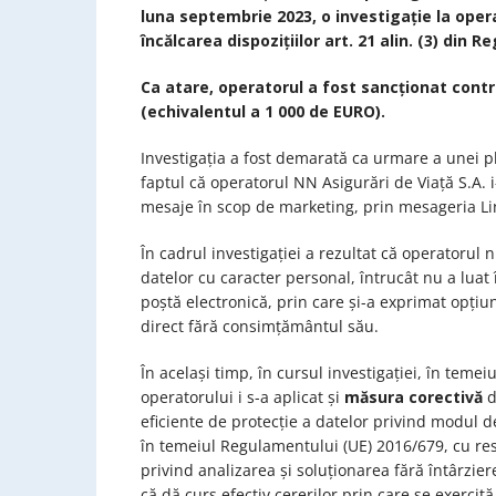
luna septembrie 2023, o investigație la oper
încălcarea dispozițiilor art. 21 alin. (3) din 
Ca atare, operatorul a fost sancționat cont
(echivalentul a 1 000 de EURO).
Investigația a fost demarată ca urmare a unei p
faptul că operatorul NN Asigurări de Viață S.A. i
mesaje în scop de marketing, prin mesageria Li
În cadrul investigației a rezultat că operatorul 
datelor cu caracter personal, întrucât nu a luat
poștă electronică, prin care și-a exprimat opți
direct fără consimțământul său.
În același timp, în cursul investigației, în temeiu
operatorului i s-a aplicat și
măsura corectivă
d
eficiente de protecție a datelor privind modul 
în temeiul Regulamentului (UE) 2016/679, cu resp
privind analizarea și soluționarea fără întârzier
că dă curs efectiv cererilor prin care se exercit