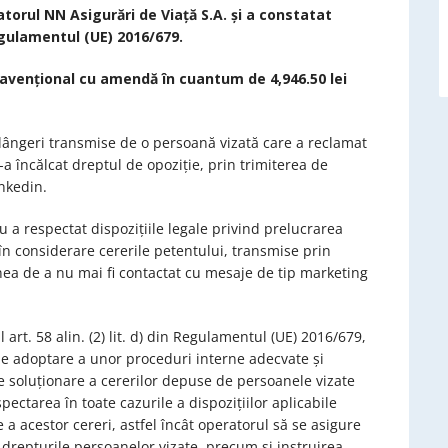
atorul
NN Asigurări de Viață S.A. și a constatat
Regulamentul (UE) 2016/679.
ravențional cu amendă în cuantum de 4,946.50 lei
lângeri transmise de o persoană vizată care a reclamat
-a încălcat dreptul de opoziție, prin trimiterea de
nkedin.
nu a respectat dispozițiile legale privind prelucrarea
 în considerare cererile petentului, transmise prin
unea de a nu mai fi contactat cu mesaje de tip marketing
l art. 58 alin. (2) lit. d) din Regulamentul (UE) 2016/679,
e adoptare a unor proceduri interne adecvate și
de soluționare a cererilor depuse de persoanele vizate
ectarea în toate cazurile a dispozițiilor aplicabile
e a acestor cereri, astfel încât operatorul să se asigure
ă drepturile persoanelor vizate, precum și instruirea